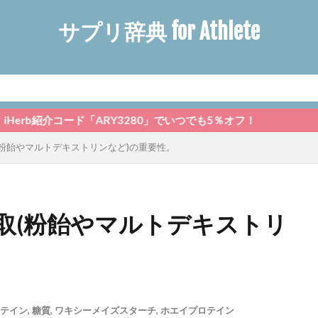
サプリ辞典 for Athlete
紹介コード「ARY3280」でいつでも5％オフ！
粉飴やマルトデキストリンなど)の重要性。
取(粉飴やマルトデキストリ
テイン
,
糖質
,
ワキシーメイズスターチ
,
ホエイプロテイン