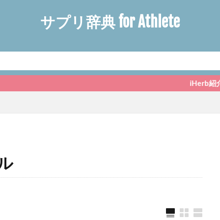
サプリ辞典 for Athlete
iHerb紹介コード「ARY
ル