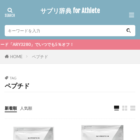
サプリ辞典 for Athlete
RY3280」でいつでも5％オフ！
HOME
ペプチド
TAG
ペプチド
新着順
人気順